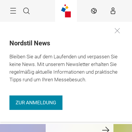
Überspringen
Menü
Suche
DE
Nordstil News
Bleiben Sie auf dem Laufenden und verpassen Sie
9. – 11.01.2027 

Hamburg
keine News. Mit unserem Newsletter erhalten Sie
regelmäßig aktuelle Informationen und praktische
Nordstil Winter
Tipps rund um Ihren Messebesuch.
oder GenussGipfel
anmelden
ZUR ANMELDUNG