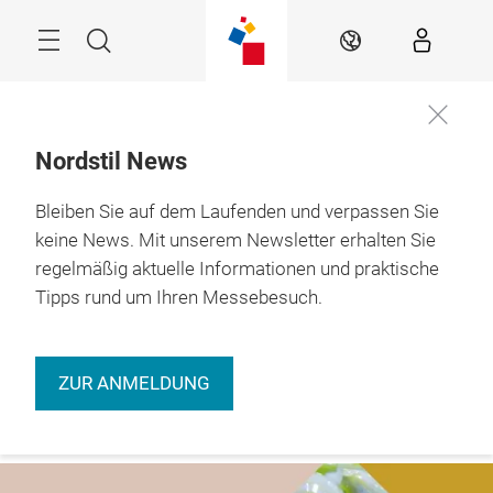
Überspringen
Menü
Suche
DE
Nordstil News
Bleiben Sie auf dem Laufenden und verpassen Sie
Jetzt
9. – 11.01.2027 

informieren
Hamburg
keine News. Mit unserem Newsletter erhalten Sie
regelmäßig aktuelle Informationen und praktische
Tipps rund um Ihren Messebesuch.
ZUR ANMELDUNG