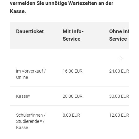
Wir empfehlen Ihnen, Ihr Ticket im Vorfeld online
in unserem Ticketshop zu erwerben.
So
vermeiden Sie unnötige Wartezeiten an der
Kasse.
Dauerticket
Mit Info-
Ohne Info-
Service
Service
im Vorverkauf /
16,00 EUR
24,00 EUR
Online
Kasse*
20,00 EUR
30,00 EUR
Schüler*innen /
8,00 EUR
12,00 EUR