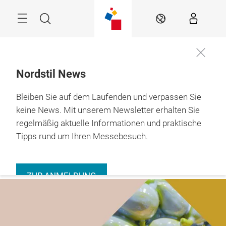
Überspringen
Menü
Suche
DE
Nordstil News
Bleiben Sie auf dem Laufenden und verpassen Sie
Jetzt
9. – 11.01.2027 

informieren
Hamburg
keine News. Mit unserem Newsletter erhalten Sie
regelmäßig aktuelle Informationen und praktische
Tipps rund um Ihren Messebesuch.
ZUR ANMELDUNG