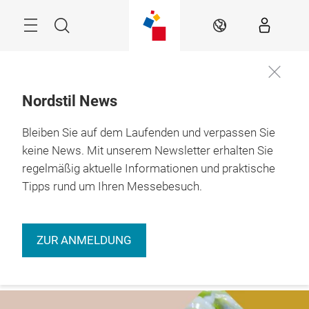
Überspringen
Menü
Suche
DE
Nordstil News
Bleiben Sie auf dem Laufenden und verpassen Sie
Jetzt
9. – 11.01.2027 

informieren
Hamburg
keine News. Mit unserem Newsletter erhalten Sie
regelmäßig aktuelle Informationen und praktische
Tipps rund um Ihren Messebesuch.
ZUR ANMELDUNG