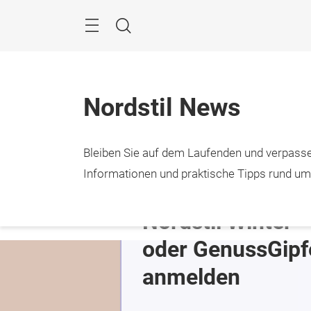
Überspringen
Menü
Suche
Nordstil News
Bleiben Sie auf dem Laufenden und verpasse
9. – 1
Hamb
Informationen und praktische Tipps rund u
Nordstil Winter 
oder GenussGipfe
anmelden