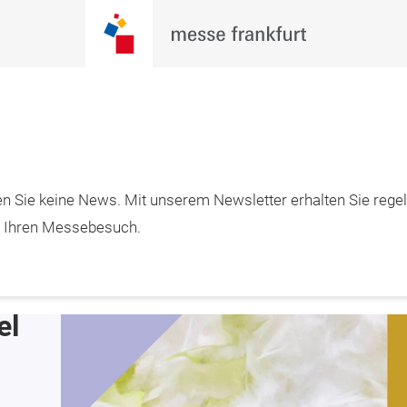
Jetzt
n Sie keine News. Mit unserem Newsletter erhalten Sie rege
1.01.2027 

informieren
urg
m Ihren Messebesuch.
l 