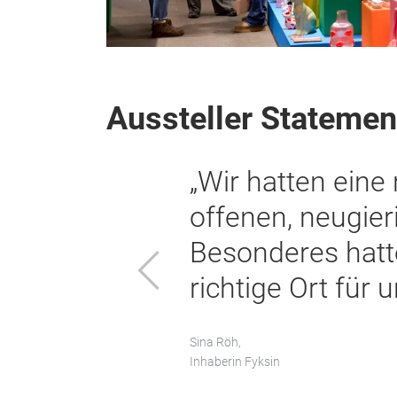
Aussteller Statemen
it vielen
„Wir sind sehr z
Qualität und
Besucher*innen 
 ist der
Zeitpunkt im Ja
Zurück
Impulse.“
Britta Pedersen,
Sales Manager Lene Bjerre Design