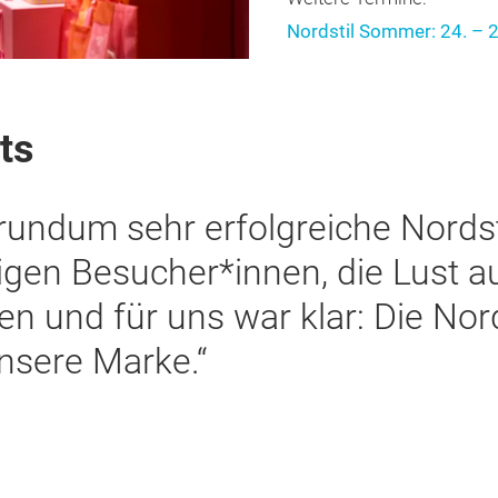
Nordstil Sommer: 24. – 2
ts
ufrieden mit unserer Messebeteil
waren ausgesprochen kauffreud
nuar ideal für Sortimentsanpas