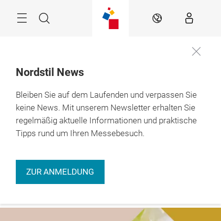
Überspringen
Menü
Suche
DE
Nordstil News
Bleiben Sie auf dem Laufenden und verpassen Sie
Jetzt
9. – 11.01.2027 

informieren
Hamburg
keine News. Mit unserem Newsletter erhalten Sie
regelmäßig aktuelle Informationen und praktische
Tipps rund um Ihren Messebesuch.
ZUR ANMELDUNG