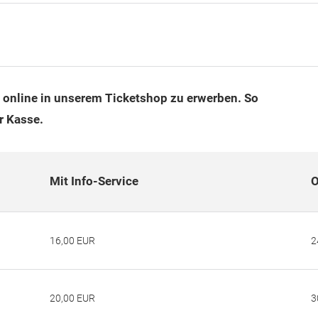
d online in unserem Ticketshop zu erwerben.
So
r Kasse.
Mit Info-Service
O
16,00 EUR
2
20,00 EUR
3