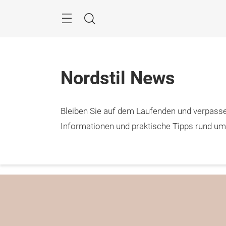
Überspringen
Menü
Suche
Nordstil News
Bleiben Sie auf dem Laufenden und verpasse
9. – 1
Hamb
Informationen und praktische Tipps rund u