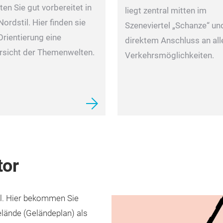
ten Sie gut vorbereitet in
liegt zentral mitten im
Nordstil. Hier finden sie
Szeneviertel „Schanze“ un
Orientierung eine
direktem Anschluss an all
rsicht der Themenwelten.
Verkehrsmöglichkeiten.
tor
til. Hier bekommen Sie
ände (Geländeplan) als