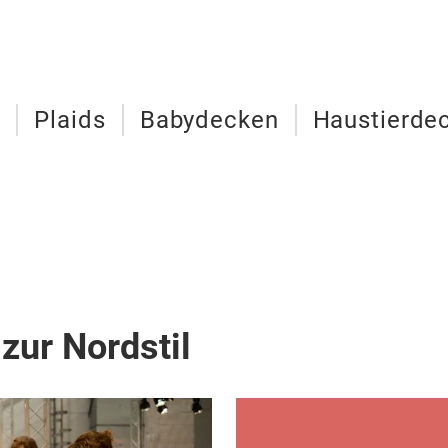
e
Plaids
Babydecken
Haustierde
zur Nordstil