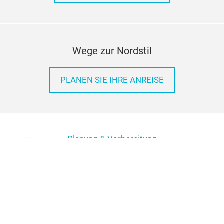
Wege zur Nordstil
PLANEN SIE IHRE ANREISE
Planung & Vorbereitung
Zahlen & Fakten
Themen & Events
Impressum
Datenschutz
AGB