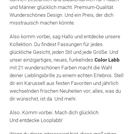
Brillen zu erhellen, die nichts als Freude bringen. Wir
sind eine innovative niederländische Marke, die
Menschen mit stilvollen, trendigen Lesebrillen,
Sonnen-Lesebrillen und Blaulichtbrillen für Frauen
und Männer glücklich macht. Premium-Qualität.
Wunderschönes Design. Und ein Preis, der dich
misstrauisch machen könnte.
Also komm vorbei, sag Hallo und entdecke unsere
Kollektion. Du findest Fassungen für jedes
glückliche Gesicht, jeden Stil und jede Größe. Und
unser einzigartiges, neues, funkelndes
Color Labb
mit 21 wunderschönen Farben macht die Wahl
deiner Lieblingsbrille zu einem echten Erlebnis. Stell
dir ein Karussell aus festen Favoriten und jährlich
wechselnden frischen Neuheiten vor; alles, was du
dir wünschst, ist da. Und mehr.